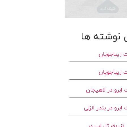
 نوشته ها
 زیباجویان
 زیباجویان
ابرو در لاهیجان
برو در بندر انزلی
تزریق ژل لب در