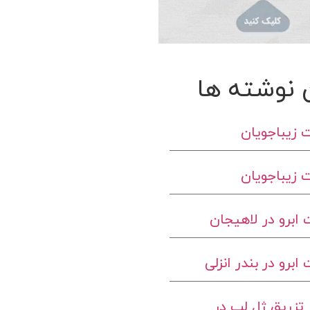
 نوشته ها
 زیباجویان
 زیباجویان
ابرو در لاهیجان
برو در بندر انزلی
تزریق ژل لب در