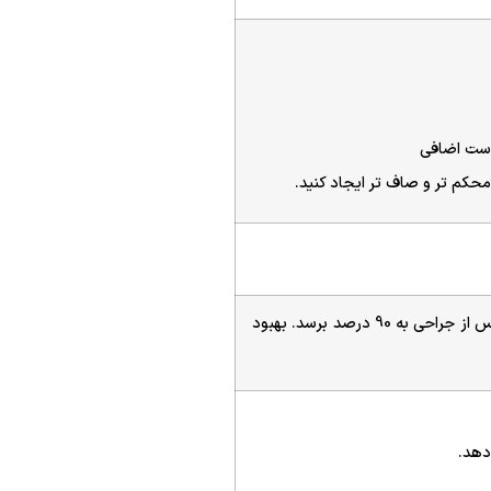
ست اضافی
حکم تر و صاف تر ایجاد کنید.
نتایج ابدومینوپلاست شما باید در عرض شش هفته پس از جراحی به 90 درصد برسد. بهبود
دهد.