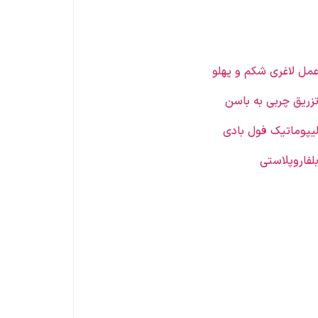
مل لاغری شکم و پهلو
زریق چربی به باسن
یپوماتیک فول بادی
لفاروپلاستی