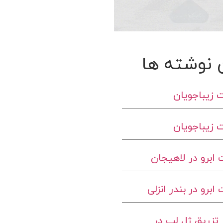
 نوشته ها
 زیباجویان
 زیباجویان
ابرو در لاهیجان
برو در بندر انزلی
تزریق ژل لب در