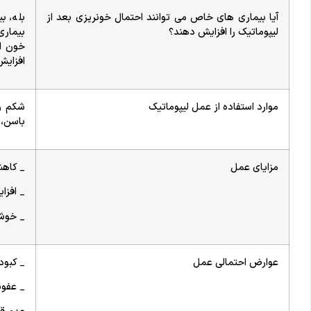
آیا بیماری های خاص می توانند احتمال خونریزی بعد از
بله، ب
لیپوماتیک را افزایش دهند؟
بیماری
خون اس
افزایش
موارد استفاده از عمل لیپوماتیک
شکم و 
باسن، 
مزایای عمل
_ کاه
_ افزا
_ خوش
عوارض احتمالی عمل
_ کبود
_ عفو