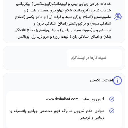
خدمات جراحی زیبایی بینی و لیپوماتیک(لیپوساکشن) پیکرتراشی
خدمات شامل (لیپوماتیک شکم پهلو بازو غبغب و باسن) و
ماموپلاستی (اصلاح بزرگی سینه و لیفت آن) و مامو پکسی(اصلاح
افتادگی سینه) و براکیوپلاستی(اصلاح افتادگی بازو) و
ترانسفرچربی(صورت سینه و باسن) و بلفاروپلاستی(اصلاح افتادگی
پلک) و اصلاح اقتادگی ران ( لیفت ران) و مزو ژل، ژل، بوتاکس
نمونه کارها در اینستاگرام
اطلاعات تکمیلی
آدرس وب سایت: www.drshalbaf.com
سوابق: دکتر شروین شالباف فوق تخصص جراحی پلاستیک و
زیبایی و ترمیمی