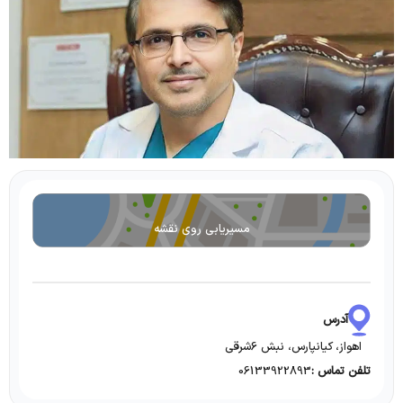
مسیریابی روی نقشه
آدرس
اهواز، کیانپارس، نبش 6شرقی
06133922893
تلفن تماس :