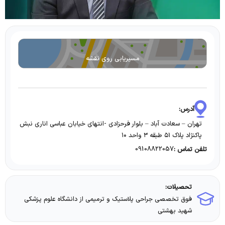
مسیریابی روی نقشه
آدرس:
تهران – سعادت آباد – بلوار فرحزادی -انتهای خیابان عباسی اناری نبش
پاکنژاد پلاک ۵۱ طبقه ۳ واحد ۱۰
09108822057
تلفن تماس :
تحصیلات:
فوق تخصصی جراحی پلاستیک و ترمیمی از دانشگاه علوم پزشکی
شهید بهشتی