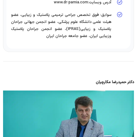
آدرس وبسایت:www.dr-parnia.com
سوابق: فوق تخصص جراحى ترميمى پلاستيك و زيبايى، عضو
هيئت علمى دانشگاه علوم پزشكى، عضو انجمن جهانى جراحان
پلاستيك و زيبايى(IPRAS)، عضو انجمن جراحان پلاستيك
وزيبايى ايران، عضو جامعه جراحان ايران
دکتر حمیدرضا مکارچیان