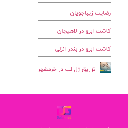
رضایت زیباجویان
کاشت ابرو در لاهیجان
کاشت ابرو در بندر انزلی
تزریق ژل لب در خرمشهر