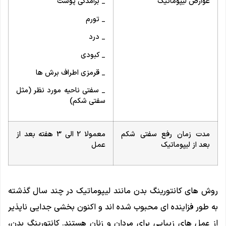
عوارض لیپوماتیک
_ برآمدگی پوست
_ تورم
_ درد
_ کبودی
_ قرمزی اطراف برش ها
_ سفتی ناحیه مورد نظر (مثل
سفتی شکم)
مدت زمان رفع سفتی شکم
معمولا 2 الی 3 هفته بعد از
بعد از لیپوماتیک
عمل
روش های کانتورینگ بدن مانند لیپوماتیک در چند سال گذشته
به طور فزاینده ای محبوب شده اند و اکنون بخشی جدایی ناپذیر
از عمل های زیبایی برای مردان و زنان هستند. کانتورینگ بدن،