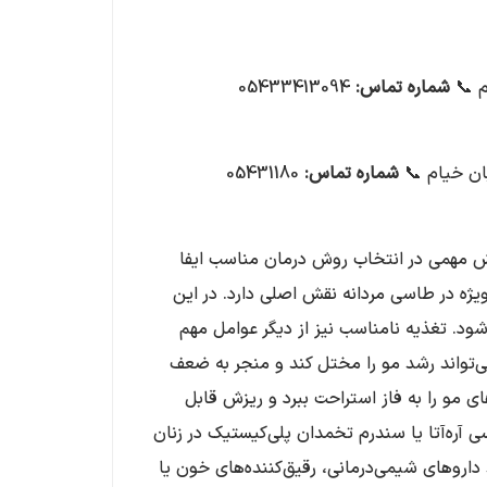
م 📞
شماره تماس
:
05433413094
ان خیام 📞
شماره تماس
:
05431180
ش مهمی در انتخاب روش درمان مناسب ایفا
‌ویژه در طاسی مردانه نقش اصلی دارد. در این
‌شود. تغذیه نامناسب نیز از دیگر عوامل مهم
نند ویتامین D، B12، زینک و آهن می‌تواند رشد مو را مختل کند و منجر به ضعف
ی مو را به فاز استراحت ببرد و ریزش قابل
ی آره‌آتا یا سندرم تخمدان پلی‌کیستیک در زنان
اروهای شیمی‌درمانی، رقیق‌کننده‌های خون یا