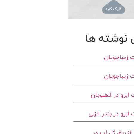
 نوشته ها
 زیباجویان
 زیباجویان
ابرو در لاهیجان
برو در بندر انزلی
تزریق ژل لب در