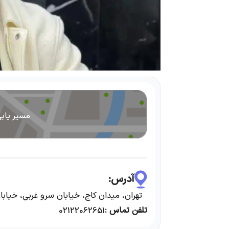
مسیر یاب
آدرس:
تهران، میدان کاج، خیابان سرو غربی، خیابان مروارید، پلاک
تلفن تماس :
02122062651