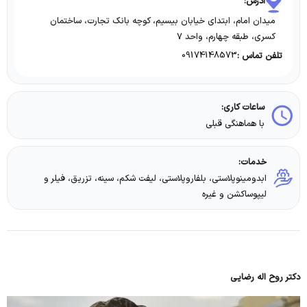
آدرس:
میدان امام، ابتدای خیابان بیسیم، کوچه بانک تجارت، ساختمان
کسری، طبقه چهارم، واحد ۷
09174148573
تلفن تماس :
ساعات کاری:
با هماهنگی قبلی
خدمات:
ابدومینوپلاستی، بلفاروپلاستی، لیفت شکم، سینه، تزریق، فیلر و
لیپوساکشن و غیره
دکتر روح اله رضایی