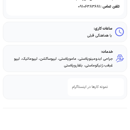
09106383681
تلفن تماس :
ساعات کاری:
با هماهنگی قبلی
خدمات:
جراحی ابدومینوپلاستی، ماموپلاستی، لیپوساکشن، لیپوماتیک، لیپو
غبغب،ژنیکوماستی، بلفاروپلاستی
نمونه کارها در اینستاگرام