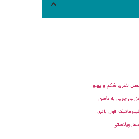
مل لاغری شکم و پهلو
زریق چربی به باسن
یپوماتیک فول بادی
لفاروپلاستی