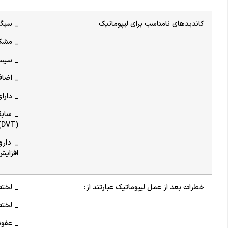
کاندیدهای نامناسب برای لیپوماتیک
_ سیگا
_ مشکل
_ سیست
_ اضاف
_ دارا
_ سابق
(DVT) یا تشنج داشته باشید.
_ دارو
افزایش
خطرات بعد از عمل لیپوماتیک عبارتند از:
_ لخته
_ لخت
_ عفون