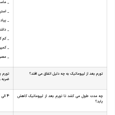
_ ماسا
_ استر
_ پیاده
_ داشت
_ کم 
_ کمپ
_ مصرف
تورم بعد از لیپوماتیک به چه دلیل اتفاق می افتد؟
تورم پ
ضربه و
چه مدت طول می کشد تا تورم بعد از لیپوماتیک کاهش
4 الی 6 ماه
یابد؟