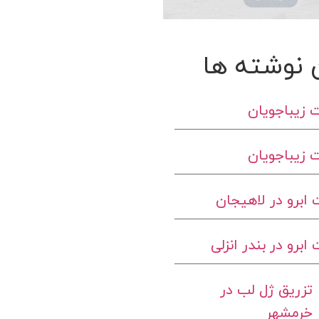
 نوشته ها
 زیباجویان
 زیباجویان
ابرو در لاهیجان
برو در بندر انزلی
تزریق ژل لب در
خرمشهر