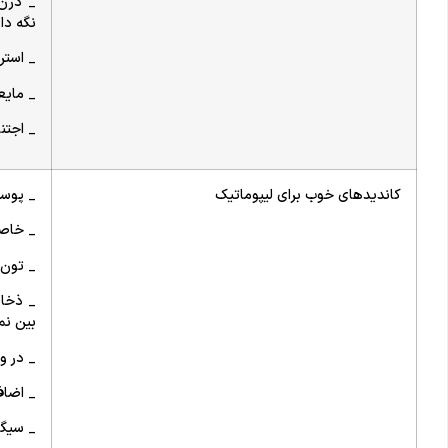
_ درن
نگه دا
_ استر
_ مایع
_ اجتن
کاندیدهای خوب برای لیپوماتیک
_ پوست
_ خاصی
_ تون 
_ ذخای
بین نم
_ در و
_ اضاف
_ سیگا