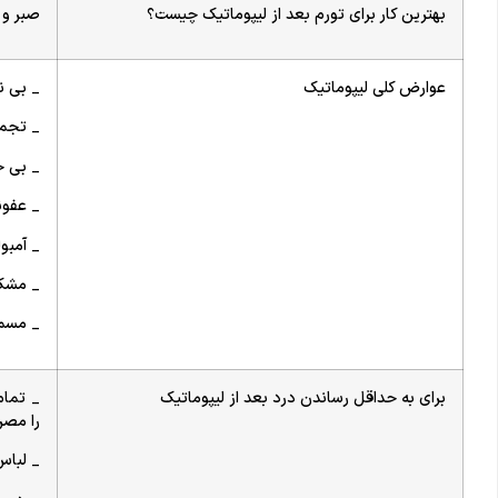
بهترین کار برای تورم بعد از لیپوماتیک چیست؟
صبر و
عوارض کلی لیپوماتیک
_ بی ن
_ تجمع
_ بی 
_ عفو
_ آمبو
_ مشکل
_ مسمو
برای به حداقل رساندن درد بعد از لیپوماتیک
_ تمام
را مصر
_ لباس