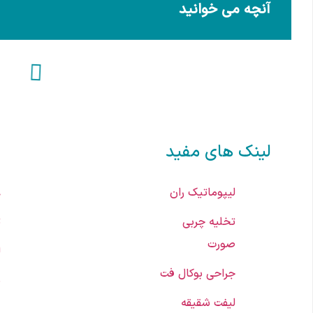
آنچه می خوانید
لینک های مفید
لیپوماتیک ران
ع
تخلیه چربی
ت
صورت
ل
جراحی بوکال فت
ب
لیفت شقیقه