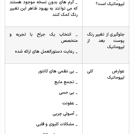
_ کرم های بدون نسخه موجود هستند
لیپوماتیک است؟
که می توانند به بهبود ظاهر این تغییر
رنگ کمک کنند
جلوگیری از تغییر رنگ
_ انتخاب یک جراح با تجربه و
پوست بعد از
متخصص
لیپوماتیک
_ رعایت دستورالعمل های ارائه شده
عوارض کلی
_ بی نظمی های کانتور
لیپوماتیک
_ تجمع مایع
_ بی حسی
_ عفونت
_ آمبولی چربی
_ مشکلات کلیوی و قلبی