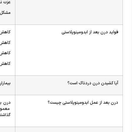
عزت ن
مشکل پ
فواید درن بعد از ابدومینوپلاستی
کاهش 
کاهش 
کاهش ا
کاهش 
آیا کشیدن درن دردناک است؟
بیمارا
درن بعد از عمل ابدومینوپلاستی چیست؟
درن ی
معمول
گذاشته