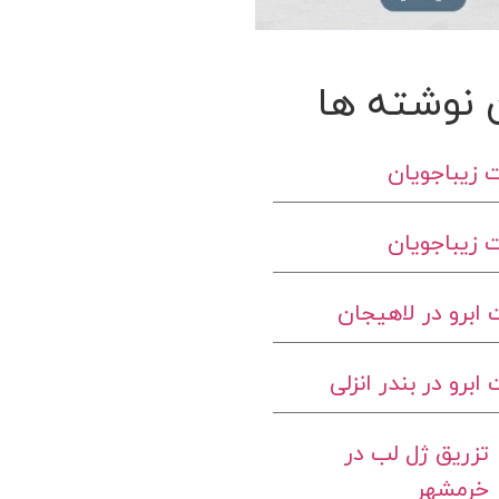
 نوشته ها
 زیباجویان
 زیباجویان
ابرو در لاهیجان
برو در بندر انزلی
تزریق ژل لب در
خرمشهر