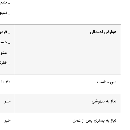
_ نتیج
_ نتیج
عوارض احتمالی
_ قرم
_ حسا
_ عفو
_ خار
سن مناسب
30 تا 50 سال
نیاز به بیهوشی
خیر
نیاز به بستری پس از عمل
خیر