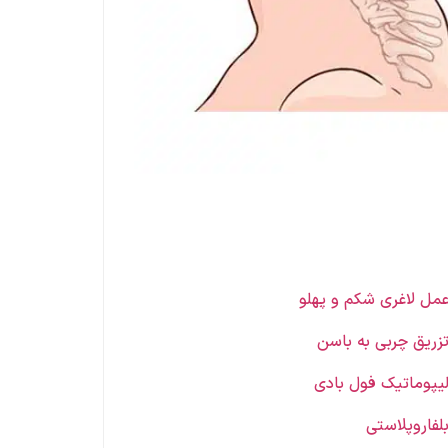
مل لاغری شکم و پهلو
زریق چربی به باسن
یپوماتیک فول بادی
لفاروپلاستی