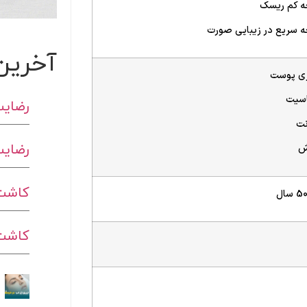
ه کم ریسک
ه سریع در زیبایی صورت
آخرین
زی پوست
سیت
رضایت
نت
رضایت
ش
کاشت 
کاشت ا