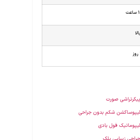
الا
یکرتراشی صورت
یپوساکشن شکم بدون جراحی
یپوماتیک فول بادی
راحی زیبایی پلک