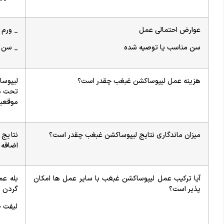
عوارض احتمالی عمل
_ ورم 
سن مناسب یا توصیه شده
_ سن 
هزینه عمل لیپوساکشن غبغب چقدر است؟
لیپوس
تحت در
موقعیت
میزان ماندگاری نتایج لیپوساکشن غبغب چقدر است؟
نتایج 
اضافه 
آیا ترکیب عمل لیپوساکشن غبغب با سایر عمل ها امکان
بله ع
پذیر است؟
گردن و
لیفت ص