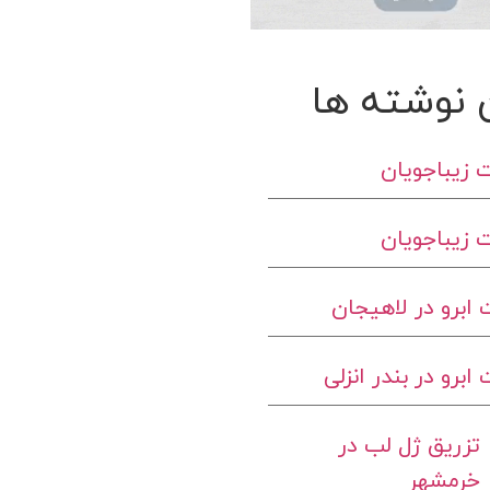
 نوشته ها
 زیباجویان
 زیباجویان
ابرو در لاهیجان
برو در بندر انزلی
تزریق ژل لب در
خرمشهر