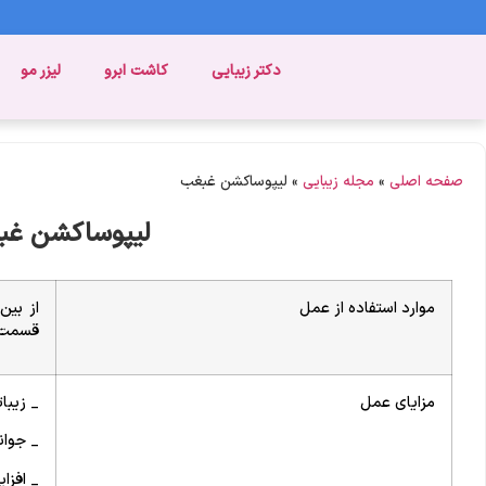
دکتر زیبایی
کاشت ابرو
لیزر مو
صفحه اصلی
»
مجله زیبایی
»
لیپوساکشن غبغب
لیپوساکشن غب
موارد استفاده از عمل
از بین
قسمت ب
مزایای عمل
_ زیبا
_ جوان
_ افزا