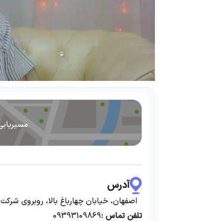
مسیریابی
آدرس
اصفهان، خیابان چهارباغ بالا، روبروی شرکت ز
تلفن تماس :
09393109869