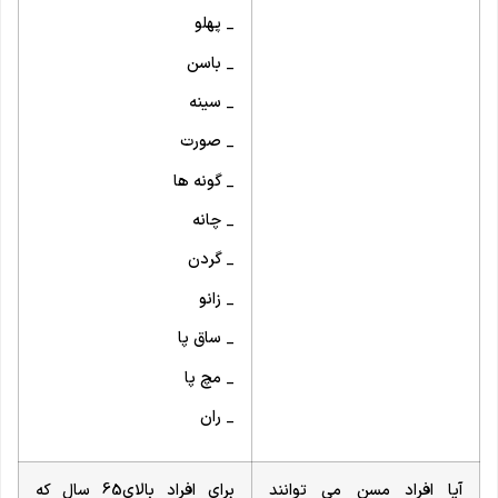
_ پهلو
_ باسن
_ سینه
_ صورت
_ گونه ها
_ چانه
_ گردن
_ زانو
_ ساق پا
_ مچ پا
_ ران
آیا افراد مسن می توانند
برای افراد بالای65 سال که