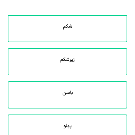
شکم
زیرشکم
باسن
پهلو