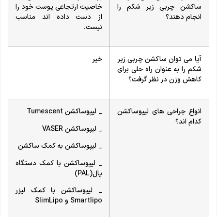
ساکشن چربی زیر شکم را
خاصیت ارتجاعی پوست خود را
انجام دهند؟
از دست داده اند مناسب
نیست.
آیا می توان ساکشن چربی زیر
خیر
شکم را به عنوان راه حلی برای
کاهش وزن در نظر گرفت؟
انواع جراحی های لیپوساکشن
_ لیپوساکشن Tumescent
کدام اند؟
_ لیپوساکشن VASER
_ لیپوساکشن به کمک ساکشن
_ لیپوساکشن با کمک دستگاه
پال(PAL)
_ لیپوساکشن با کمک لیزر
Smartlipo و SlimLipo