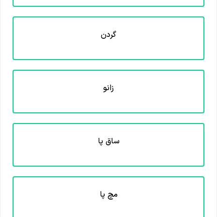
گردن
زانو
ساق پا
مچ پا