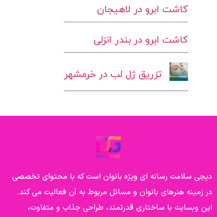
کاشت ابرو در لاهیجان
کاشت ابرو در بندر انزلی
تزریق ژل لب در خرمشهر
دیجی سلامت رسانه ای ویژه بانوان است که با محتوای تخصصی
در زمینه هنرهای بانوان و مسائل مربوط به آن فعالیت می کند.
این وبسایت با ساختاری قدرتمند، طراحی جذاب و متفاوت،