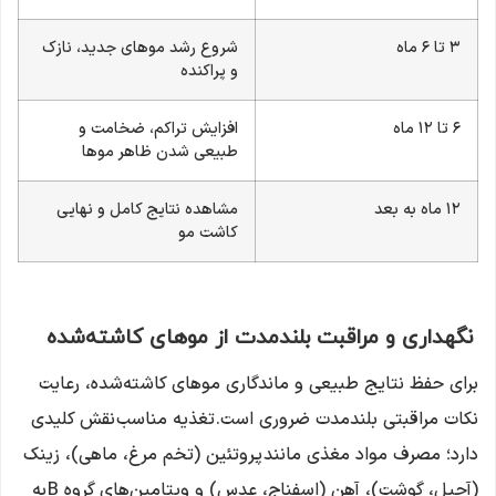
۳ تا ۶ ماه
شروع رشد موهای جدید، نازک
و پراکنده
۶ تا ۱۲ ماه
افزایش تراکم، ضخامت و
طبیعی شدن ظاهر موها
۱۲ ماه به بعد
مشاهده نتایج کامل و نهایی
کاشت مو
نگهداری و مراقبت بلندمدت از موهای کاشته‌شده
برای حفظ نتایج طبیعی و ماندگاری موهای کاشته‌شده، رعایت
نکات مراقبتی بلندمدت ضروری است. تغذیه مناسب نقش کلیدی
دارد؛ مصرف مواد مغذی مانند پروتئین (تخم مرغ، ماهی)، زینک
(آجیل، گوشت)، آهن (اسفناج، عدس) و ویتامین‌های گروه B به