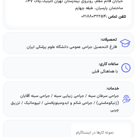
خیابان قائم مقام، روبروی بیمارستان تهران کلینیک،پلاک 147،
ساختمان پارسیان، طبقه چهارم
02188032254
تلفن تماس :
تحصیلات:
فارغ التحصیل جراحی عمومی دانشگاه علوم پزشکی ایران
ساعات کاری:
با هماهنگی قبلی
خدمات:
جراحی سرطان سینه / جراحی زیبایی سینه / جراحی سینه آقایان
(ژنیکوماستی) / جراحی شکم و ابدومینوپلاستی / لیپوماتیک / تزریق
چربی
نمونه کارها در اینستاگرام