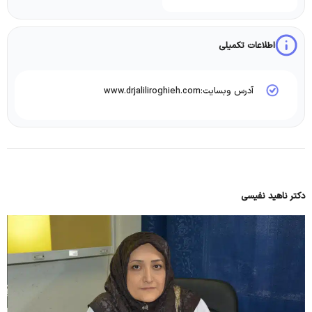
اطلاعات تکمیلی
آدرس وبسایت:www.drjaliliroghieh.com
دکتر ناهید نفیسی