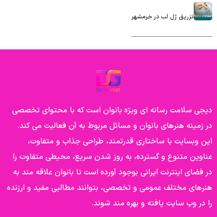
تزریق ژل لب در خرمشهر
دیجی سلامت رسانه ای ویژه بانوان است که با محتوای تخصصی
در زمینه هنرهای بانوان و مسائل مربوط به آن فعالیت می کند.
این وبسایت با ساختاری قدرتمند، طراحی جذاب و متفاوت،
عناوین متنوع و گسترده، به روز شدن سریع، محیطی متفاوت را
در فضای اینترنت ایرانی بوجود آورده است تا بانوان علاقه مند به
هنرهای مختلف عمومی و تخصصی، بتوانند مطالبی مفید و ارزنده
را در وب سایت یافته و بهره مند شوند.