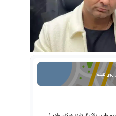
 روی نقشه
 ۲، طبقه همکف، واحد 1