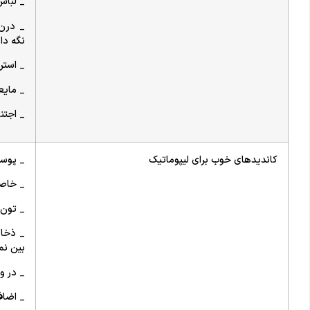
_ لباس
_ درن
نگه دا
_ استر
_ مایع
_ اجتن
کاندیدهای خوب برای لیپوماتیک
_ پوست
_ خاصی
_ تون 
_ ذخای
بین نم
_ در و
_ اضاف