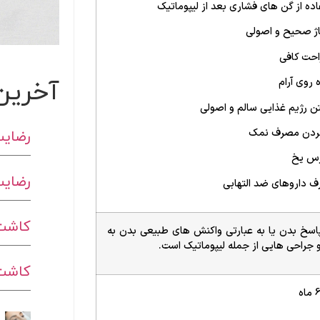
اده از گن های فشاری بعد از لیپوماتیک
ژ صحیح و اصولی
احت کافی
آخرین
 روی آرام
ن رژیم غذایی سالم و اصولی
رضایت
کردن مصرف نمک
رس یخ
رضایت
 داروهای ضد التهابی
کاشت 
اسخ بدن یا به عبارتی واکنش های طبیعی بدن به
 جراحی هایی از جمله لیپوماتیک است.
کاشت ا