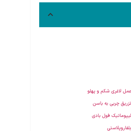
مل لاغری شکم و پهلو
زریق چربی به باسن
یپوماتیک فول بادی
لفاروپلاستی