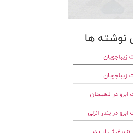
 نوشته ها
 زیباجویان
 زیباجویان
ابرو در لاهیجان
برو در بندر انزلی
تزریق ژل لب در