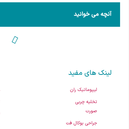
آنچه می خوانید
لینک های مفید
لیپوماتیک ران
ع
تخلیه چربی
ت
صورت
ل
جراحی بوکال فت
ب