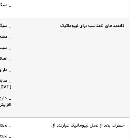
_ سیگا
کاندیدهای نامناسب برای لیپوماتیک
_ سیگا
_ مشکل
_ سیست
_ اضاف
_ دارا
_ سابق
(DVT) یا تشنج داشته باشید.
_ دارو
افزایش
خطرات بعد از عمل لیپوماتیک عبارتند از:
_ لخته
_ لخت