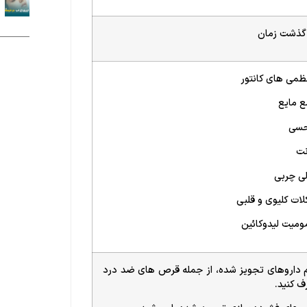
 گذشت زمان
ظمی های کانتور
 مایع
حسی
نت
لی چربی
ات کلیوی و قلبی
میت لیدوکائین
 داروهای تجویز شده، از جمله قرص های ضد درد
ف کنید.