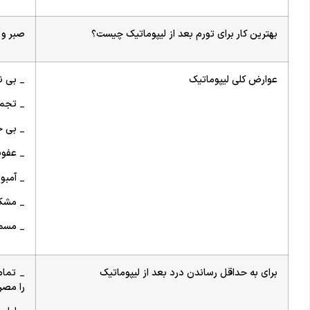
بهترین کار برای تورم بعد از لیپوماتیک چیست؟
صبر و
عوارض کلی لیپوماتیک
_ بی ن
_ تجمع
_ بی 
_ عفو
_ آمبو
_ مشکل
_ مسمو
برای به حداقل رساندن درد بعد از لیپوماتیک
_ تمام
را مصر