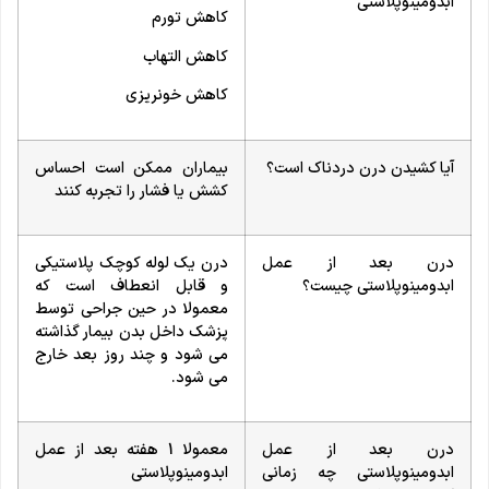
ابدومینوپلاستی
کاهش تورم
کاهش التهاب
کاهش خونریزی
آیا کشیدن درن دردناک است؟
بیماران ممکن است احساس
کشش یا فشار را تجربه کنند
درن بعد از عمل
درن یک لوله کوچک پلاستیکی
ابدومینوپلاستی چیست؟
و قابل انعطاف است که
معمولا در حین جراحی توسط
پزشک داخل بدن بیمار گذاشته
می شود و چند روز بعد خارج
می شود.
درن بعد از عمل
معمولا 1 هفته بعد از عمل
ابدومینوپلاستی چه زمانی
ابدومینوپلاستی