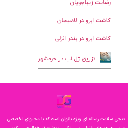
رضایت زیباجویان
کاشت ابرو در لاهیجان
کاشت ابرو در بندر انزلی
تزریق ژل لب در خرمشهر
دیجی سلامت رسانه ای ویژه بانوان است که با محتوای تخصصی