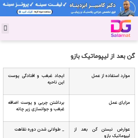
تماس با 
دکتر پوست
کاشت 
مشاو
دکت
سال
مجل
جوان
گن بعد از لیپوماتیک بازو
موارد استفاده از عمل
ایجاد غبغب و افتادگی پوست
این ناحیه
مزایای عمل
برداشتن چربی و پوست اضافه
غبغب و جوانسازی زیر چانه
عوارض نبستن گن بعد از
_ طولانی شدن دوره نقاهت
لیپوماتیک بازو