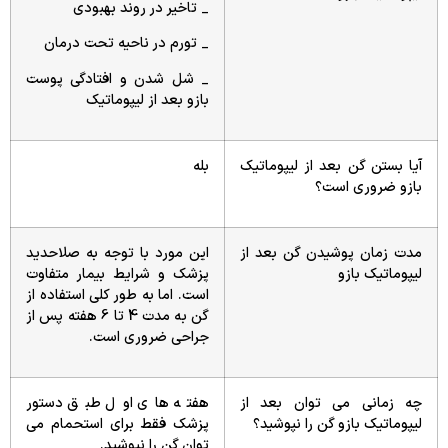
_ تاخیر در روند بهبودی
_ تورم در ناحیه تحت درمان
_ شل شدن و افتادگی پوست
بازو بعد از لیپوماتیک
آیا بستن گن بعد از لیپوماتیک
بله
بازو ضروری است؟
مدت زمان پوشیدن گن بعد از
این مورد با توجه به صلاحدید
لیپوماتیک بازو
پزشک و شرایط بیمار متفاوت
است. اما به طور کلی استفاده از
گن به مدت 4 تا 6 هفته پس از
جراحی ضروری است.
چه زمانی می توان بعد از
هفته های اول طبق دستور
لیپوماتیک بازو گن را نپوشید؟
پزشک فقط برای استحمام می
توان گن را نپوشید.