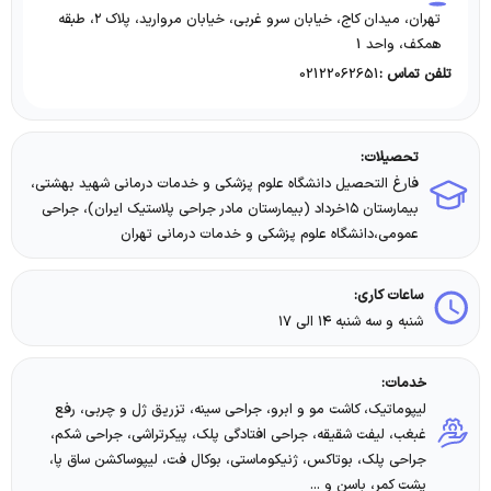
تهران، میدان کاج، خیابان سرو غربی، خیابان مروارید، پلاک ۲، طبقه
همکف، واحد 1
02122062651
تلفن تماس :
تحصیلات:
فارغ التحصیل دانشگاه علوم پزشکی و خدمات درمانی شهید بهشتی،
بیمارستان ۱۵خرداد (بیمارستان مادر جراحی پلاستیک ایران)، جراحی
عمومی،دانشگاه علوم پزشکی و خدمات درمانی تهران
ساعات کاری:
شنبه و سه شنبه ۱۴ الی ۱۷
خدمات:
لیپوماتیک، کاشت مو و ابرو، جراحی سینه، تزریق ژل و چربی، رفع
غبغب، لیفت شقیقه، جراحی افتادگی پلک، پیکرتراشی، جراحی شکم،
جراحی پلک، بوتاکس، ژنیکوماستی، بوکال فت، لیپوساکشن ساق پا،
پشت کمر، باسن و ...