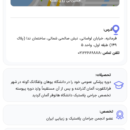
مسیریابی روی نقشه
آدرس:
فرمانيه، خيابان لواسانى، نبش صالحى شمالى، ساختمان ندا (پلاك
١٤٩) طبقه اول، واحد ٥
02122689888
تلفن تماس :
تحصیلات:
دوره پزشکی عمومی خود را در دانشگاه یوهان ولفگانگ گوته در شهر
فرانکفورت آلمان گذرانده و پس از آن مستقیماً وارد دوره پیوسته
تخصص جراحی پلاستیک دانشگاه هانوفر آلمان گردید
تخصص:
عضو انجمن جراحان پلاستیک و زیبایی ایران