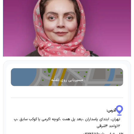
مسیریابی روی نقشه
آدرس:
تهران، ابتدای پاسداران ،بعد پل همت ،کوچه اکرمی یا کوکب سابق ،پ
12واحد 4شرقی