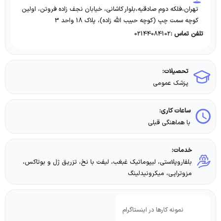
تهران،فلکه دوم صادقیه،بلوار کاشانی، خیابان نجف زاده فروتن، اولین
کوچه سمت چپ (کوچه حبیب الله زاده)، پلاک 18 واحد 3
02144084102
تلفن تماس :
تحصیلات:
پزشک عمومی
ساعات کاری:
با هماهنگی قبلی
خدمات:
بلفاروپلاستی، لیپوماتیک غبغب، لیفت با نخ، تزریق ژل و بوتاکس،
مزوتراپی، میکرونیدلینگ
نمونه کارها در اینستاگرام