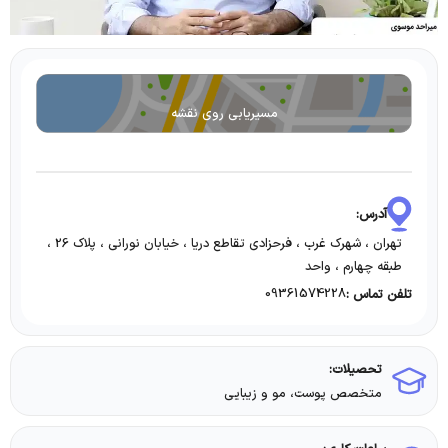
مسیریابی روی نقشه
آدرس:
تهران ، شهرک غرب ، فرحزادی تقاطع دریا ، خیابان نورانی ، پلاک 26 ،
طبقه چهارم ، واحد
09361574228
تلفن تماس :
تحصیلات:
متخصص پوست، مو و زیبایی