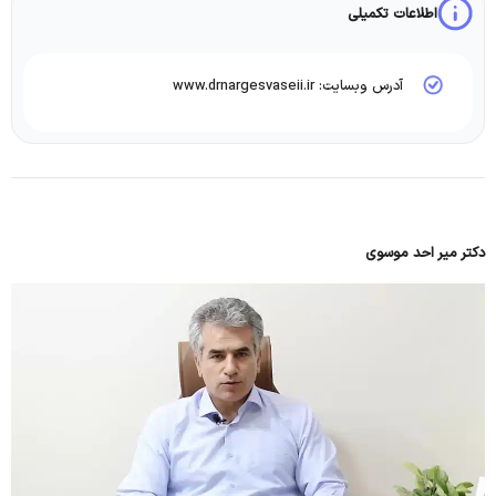
اطلاعات تکمیلی
آدرس وبسایت: www.drnargesvaseii.ir
دکتر میر احد موسوی