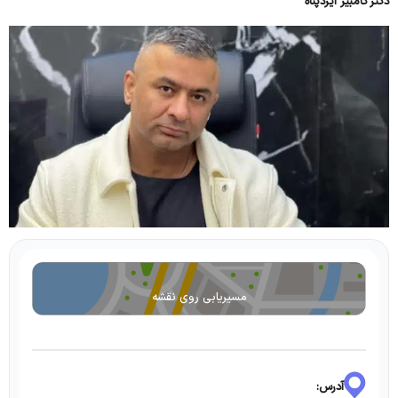
دکتر کامبیز ایزدپناه
مسیریابی روی نقشه
آدرس: