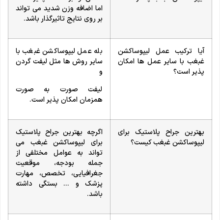
اما اضافه وزن شدید می تواند
بر روی نتایج تاثیرگذار باشد.
آیا ترکیب عمل لیپوساکشن
بله عمل لیپوساکشن غبغب با
غبغب با سایر عمل ها امکان
سایر روش ها مثل لیفت گردن
پذیر است؟
و
لیفت صورت به صورت
همزمان امکان پذیر است.
بهترین جراح پلاستیک برای
اگرچه بهترین جراح پلاستیک
لیپوساکشن غبغب کیست؟
برای لیپوساکشن غبغب می
تواند به عوامل مختلفی از
جمله بودجه، موقعیت
جغرافیایی، تخصص، مهارت
پزشک و … بستگی داشته
باشد.