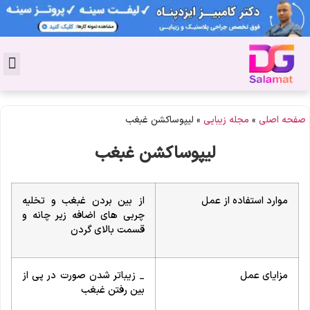
تماس با 
دکتر پوست
کاشت 
مشاو
دکت
سال
مجل
جوان
صفحه اصلی
»
مجله زیبایی
»
لیپوساکشن غبغب
لیپوساکشن غبغب
موارد استفاده از عمل
از بین بردن غبغب و تخلیه
چربی های اضافه زیر چانه و
قسمت بالای گردن
مزایای عمل
_ زیباتر شدن صورت در پی از
بین رفتن غبغب