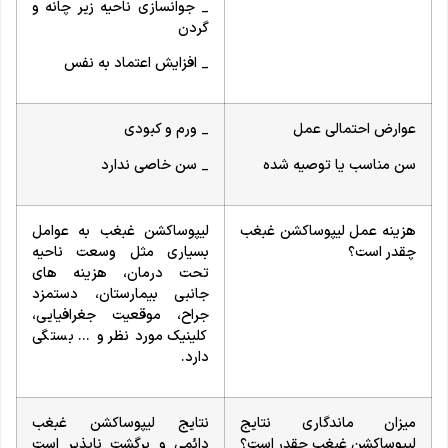
_ جوانسازی ناحیه زیر چانه و
گردن
_ افزایش اعتماد به نفس
عوارض احتمالی عمل
_ ورم و کبودی
سن مناسب یا توصیه شده
_ سن خاصی ندارد
هزینه عمل لیپوساکشن غبغب
لیپوساکشن غبغب به عوامل
چقدر است؟
بسیاری مثل وسعت ناحیه
تحت درمان، هزینه های
جانبی بیمارستان، دستمزد
جراح، موقعیت جغرافیایی،
کلینیک مورد نظر و … بستگی
دارد.
میزان ماندگاری نتایج
نتایج لیپوساکشن غبغب
لیپوساکشن غبغب چقدر است؟
دائمی و برگشت ناپذیر است