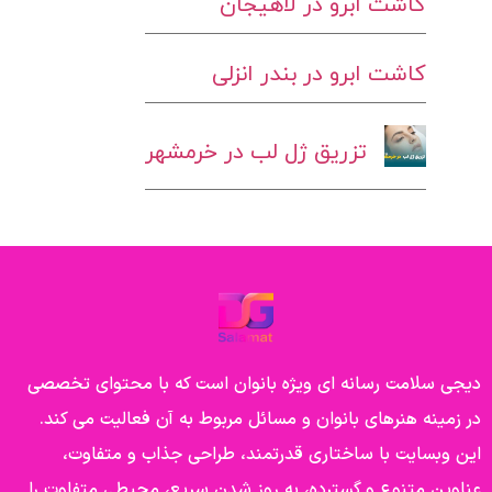
کاشت ابرو در لاهیجان
کاشت ابرو در بندر انزلی
تزریق ژل لب در خرمشهر
دیجی سلامت رسانه ای ویژه بانوان است که با محتوای تخصصی
در زمینه هنرهای بانوان و مسائل مربوط به آن فعالیت می کند.
این وبسایت با ساختاری قدرتمند، طراحی جذاب و متفاوت،
عناوین متنوع و گسترده، به روز شدن سریع، محیطی متفاوت را