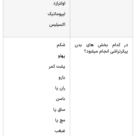
اولترازد
لیپوماتیک
اکسیلیس
در کدام بخش های بدن
شکم
پیکرتراشی انجام میشود؟
پهلو
پشت کمر
بازو
ران پا
باسن
ساق پا
مچ پا
غبغب