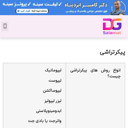
تماس با 
دکتر پوست
کاشت 
مشاو
دکت
سال
مجل
جوان
پیکرتراشی
انواع روش های پیکرتراشی
لیپوماتیک
چیست؟
لیپوست
لیپوساکشن
لیزر لیپولیز
ابدومینوپلاستی
واترجت یا بادی جت