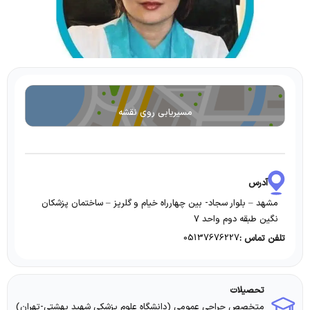
مسیریابی روی نقشه
آدرس
مشهد – بلوار سجاد- بین چهارراه خیام و گلریز – ساختمان پزشکان
نگین طبقه دوم واحد 7
05137676227
تلفن تماس :
تحصیلات
متخصص جراحی عمومی (دانشگاه علوم پزشکی شهید بهشتی-تهران)