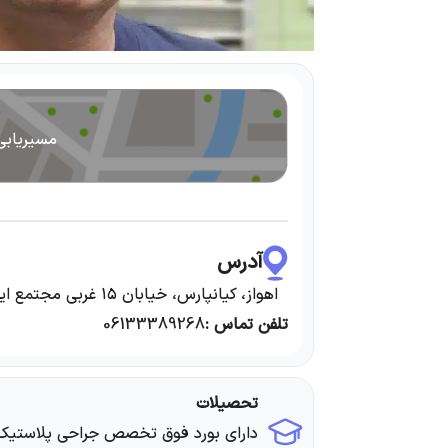
مسیریابی
آدرس
اهواز، کیانپارس، خیابان ۱۵ غربی مجتمع ایرانپارس طبقه دوم
تلفن تماس :
06133389268
تحصیلات
دارای بورد فوق تخصص جراحی پلاستیک،