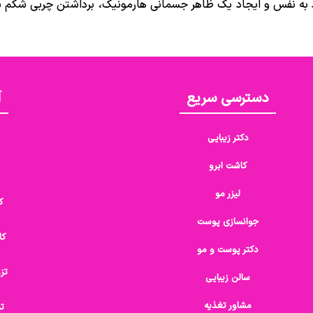
اد به نفس و ایجاد یک ظاهر جسمانی هارمونیک، برداشتن چربی شکم به
دسترسی سریع
آ
دکتر زیبایی
کاشت ابرو
لیزر مو
ک
جوانسازی پوست
کا
دکتر پوست و مو
تز
سالن زیبایی
مشاور تغذیه
تز